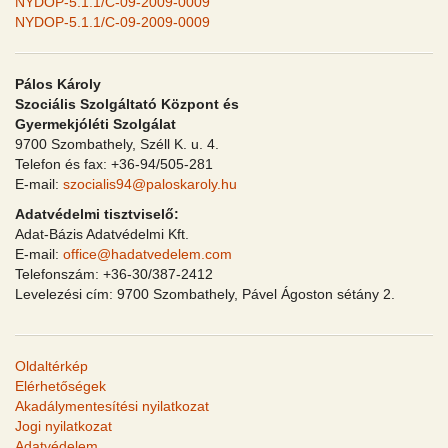
NYDOP-5.1.1/C-09-2009-0009
NYDOP-5.1.1/C-09-2009-0009
Pálos Károly
Szociális Szolgáltató Központ és
Gyermekjóléti Szolgálat
9700 Szombathely, Széll K. u. 4.
Telefon és fax: +36-94/505-281
E-mail:
szocialis94@paloskaroly.hu
Adatvédelmi tisztviselő:
Adat-Bázis Adatvédelmi Kft.
E-mail:
office@hadatvedelem.com
Telefonszám: +36-30/387-2412
Levelezési cím: 9700 Szombathely, Pável Ágoston sétány 2.
Oldaltérkép
Elérhetőségek
Akadálymentesítési nyilatkozat
Jogi nyilatkozat
Adatvédelem