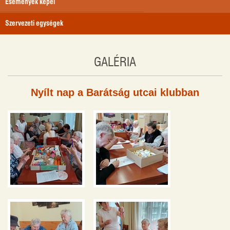
Események képei
Szervezeti egységek
GALÉRIA
Nyílt nap a Barátság utcai klubban