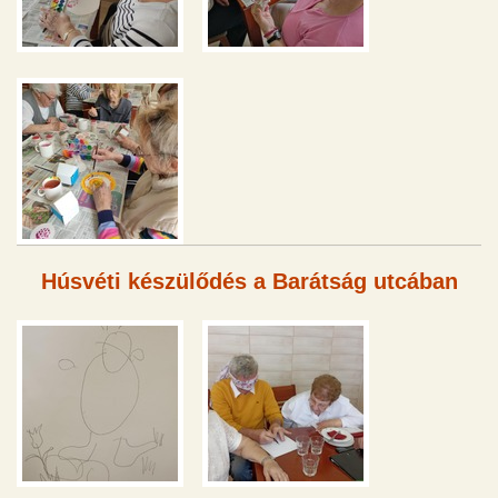
Húsvéti készülődés a Barátság utcában