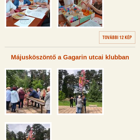
TOVÁBBI 12 KÉP
Májusköszöntő a Gagarin utcai klubban