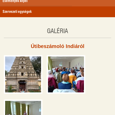
Események képei
Szervezeti egységek
GALÉRIA
Útibeszámoló Indiáról