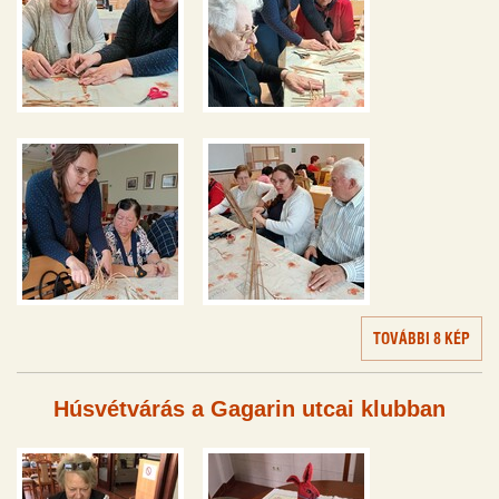
TOVÁBBI 8 KÉP
Húsvétvárás a Gagarin utcai klubban