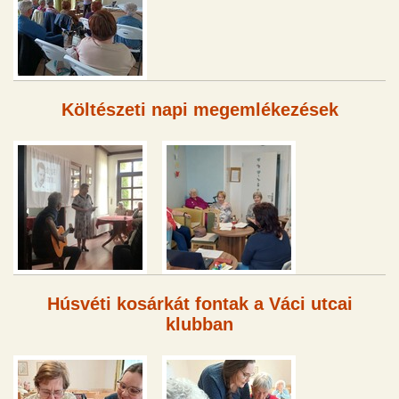
Költészeti napi megemlékezések
Húsvéti kosárkát fontak a Váci utcai
klubban