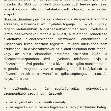
igazolni. Az SOS gomb körül több színű LED fények jelentése:
fehér-kikapcsolt állapot, kék-bekapcsolt állapot, piros-riasztási
állapot.
Szakmai tevékenység:
A segélyhívások a diszpécserközpontba
érkeznek, a hívásokat az ügyeletes fogadja 0.00 – 24.00 óráig
terjedő időtartamban. A diszpécserközpontban lévő ügyeletes a
jelzés beérkezésekor fogadja a hívást, a telefonnal rendelkező
ellátottakat ellenőrzésképpen visszahívja. Amennyiben a
visszahívás téves riasztást regisztrál, további intézkedés nem
szükséges. Ha a visszahíváskor az ellátott telefonon nem reagál,
vagy az általa elmondott probléma tisztázást kíván, a
diszpécserközpontban lévő ügyeletes telefonon hívja a
készenlétben lévő gondozót és a kivonuló szolgálat munkatársát.
A gondozó magához veszi a segítséget kérő lakáskulcsát, a
készenléti táskát és a kivonuló szolgálat segítségével a riasztás
helyszínére siet.
A jelzőrendszeres házi segítségnyújtás igénybevétele
szempontjából
szociálisan rászorult
az egyedül élő 65 év feletti személy,
az egyedül élő súlyosan fogyatékos vagy pszichiátriai beteg