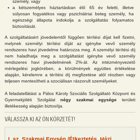
személy, vagy
a kétszemélyes háztartásban élő 65 év feletti, illetve
súlyosan fogyatékos vagy pszichiátriai beteg személy, ha
egészségi állapota indokolja a szolgáltatás folyamatos
biztosítását.
A szolgáltatásért jövedelemtől függően térítési díjat kell fizetni,
melynek személyi térítési díját az igénybe vevő személy
rendszeres havi jövedelme határozza meg. A személyi térítési díj
nem haladhatja meg a szolgáltatást igénybe vevő személy
rendszeres havi jövedelmének 2%-át. Az intézményvezető
mérlegelési jogkörében, a körülmények együttes értékelése
alapján, kérelemre a térítési díj megfizetése alól részben vagy
teljesen mentesítheti a szociálisan rászorult személyeket.
A feladatellátást a Pálos Károly Szociális Szolgáltató Központ és
Gyermekjóléti Szolgálat
négy szakmai egysége
területi
illetékesség alapján biztosítja.
VÁLASSZA KI AZ ÖN KÖRZETÉT!
I. sz. Szakmai Egység /Étkeztetés, Házi