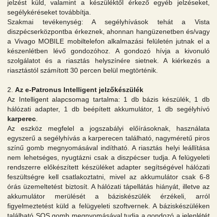
jelzést küld, valamint a készüléktől érkező egyéb jelzéseket,
segélykéréseket továbbítja.
Szakmai tevékenység: A segélyhívások tehát a Vista
diszpécserközpontba érkeznek, ahonnan hangüzenetben és/vagy
a Vivago MOBILE mobiltelefon alkalmazási felületén jutnak el a
készenlétben lévő gondozóhoz. A gondozó hívja a kivonuló
szolgálatot és a riasztás helyszínére sietnek. A kiérkezés a
riasztástól számított 30 percen belül megtörténik.
2.
Az e-Patronus Intelligent jelzőkészülék
Az Intelligent alapcsomag tartalma: 1 db bázis készülék, 1 db
hálózati adapter, 1 db beépített akkumulátor, 1 db segélyhívó
karperec
.
Az eszköz megfelel a jogszabályi előírásoknak, használata
egyszerű a segélyhívás a karperecen található, nagyméretű piros
színű gomb megnyomásával indítható. A riasztás helyi leállítása
nem lehetséges, nyugtázni csak a diszpécser tudja. A felügyeleti
rendszerre előkészített készüléket adapter segítségével hálózati
feszültségre kell csatlakoztatni, mivel az akkumulátor csak 6-8
órás üzemeltetést biztosít. A hálózati tápellátás hiányát, illetve az
akkumulátor merülését a báziskészülék érzékeli, arról
figyelmeztetést küld a felügyeleti szoftvernek. A báziskészüléken
található SOS gomb megnyomásával tudja a gondozó a jelenlétét