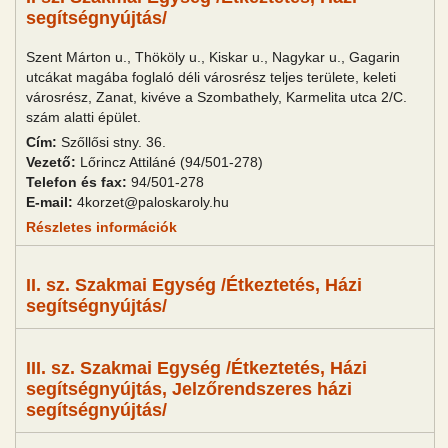
segítségnyújtás/
Szent Márton u., Thököly u., Kiskar u., Nagykar u., Gagarin
utcákat magába foglaló déli városrész teljes területe, keleti
városrész, Zanat, kivéve a Szombathely, Karmelita utca 2/C.
szám alatti épület.
Cím:
Szőllősi stny. 36.
Vezető:
Lőrincz Attiláné (94/501-278)
Telefon és fax:
94/501-278
E-mail:
4korzet@paloskaroly.hu
Részletes információk
II. sz. Szakmai Egység /Étkeztetés, Házi
segítségnyújtás/
III. sz. Szakmai Egység /Étkeztetés, Házi
segítségnyújtás, Jelzőrendszeres házi
segítségnyújtás/