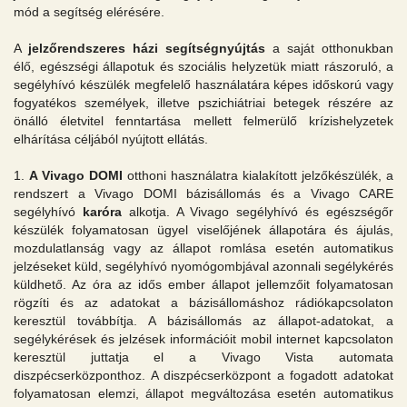
mód a segítség elérésére.
A
jelzőrendszeres házi segítségnyújtás
a saját otthonukban
élő, egészségi állapotuk és szociális helyzetük miatt rászoruló, a
segélyhívó készülék megfelelő használatára képes időskorú vagy
fogyatékos személyek, illetve pszichiátriai betegek részére az
önálló életvitel fenntartása mellett felmerülő krízishelyzetek
elhárítása céljából nyújtott ellátás.
1.
A Vivago DOMI
otthoni használatra kialakított jelzőkészülék, a
rendszert a Vivago DOMI bázisállomás és a Vivago CARE
segélyhívó
karóra
alkotja. A Vivago segélyhívó és egészségőr
készülék folyamatosan ügyel viselőjének állapotára és ájulás,
mozdulatlanság vagy az állapot romlása esetén automatikus
jelzéseket küld, segélyhívó nyomógombjával azonnali segélykérés
küldhető. Az óra az idős ember állapot jellemzőit folyamatosan
rögzíti és az adatokat a bázisállomáshoz rádiókapcsolaton
keresztül továbbítja. A bázisállomás az állapot-adatokat, a
segélykérések és jelzések információit mobil internet kapcsolaton
keresztül juttatja el a Vivago Vista automata
diszpécserközponthoz. A diszpécserközpont a fogadott adatokat
folyamatosan elemzi, állapot megváltozása esetén automatikus