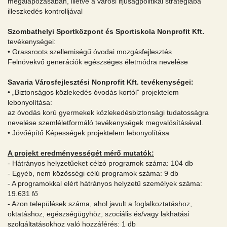
megalapozásában, illetve a városi ifjúságpolitikai stratégiába
illeszkedés kontrolljával
Szombathelyi Sportközpont és Sportiskola Nonprofit Kft.
tevékenységei:
• Grassroots szellemiségű óvodai mozgásfejlesztés
Felnövekvő generációk egészséges életmódra nevelése
Savaria Városfejlesztési Nonprofit Kft. tevékenységei:
• „Biztonságos közlekedés óvodás kortól” projektelem
lebonyolítása:
az óvodás korú gyermekek közlekedésbiztonsági tudatosságra
nevelése szemléletformáló tevékenységek megvalósításával.
• Jövőépítő Képességek projektelem lebonyolítása
A projekt eredményességét mérő mutatók:
- Hátrányos helyzetűeket célzó programok száma: 104 db
- Egyéb, nem közösségi célú programok száma: 9 db
- A programokkal elért hátrányos helyzetű személyek száma:
19.631 fő
- Azon települések száma, ahol javult a foglalkoztatáshoz,
oktatáshoz, egészségügyhöz, szociális és/vagy lakhatási
szolgáltatásokhoz való hozzáférés: 1 db