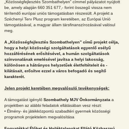
„Közösségfejlesztés Szombathelyen” címmel pályázatot nyújtott
be, amely alapján 660 351 677,- forint összegű vissza nem
térítendő európai uniós támogatásban részesült. A projekt a
Széchenyi Terv Plusz program keretében, az Európai Unió
támogatásával, a magyar állam társfinanszírozásával valósul
meg.
A „Közösségfejlesztés Szombathelyen” című projekt célja,
hogy a helyi közösségi szolgáltatások egyenlő esélyű
hozzáférésének erősítésével, a humán szolgáltatások
színvonalának emelésével javítsa a helyi lakosság,
különösen a hátrányos helyzetűek életfeltételeit és -
kilátásait, erősítve ezzel a város befogadó és segítő
karakterét.
Jelen projekt keretében megvalósuló tevékenységek:
A támogatást igénylő
Szombathely MJV Önkormányzata
a
projektben az alábbi feladatok ellátásában vesz részt:
• Élmény- és játékközpontú szabadtéri gyermek közösségi
programok projektelem megvalósítása
Fogyatékkal Élőket és Hajléktalanokat Ellátó Közhasznú