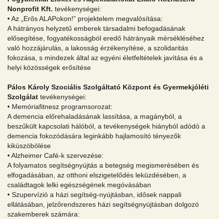
Nonprofit Kft.
tevékenységei:
• Az „Erős ALAPokon!” projektelem megvalósítása:
A hátrányos helyzetű emberek társadalmi befogadásának
elősegítése, fogyatékosságból eredő hátrányaik mérsékléséhez
való hozzájárulás, a lakosság érzékenyítése, a szolidaritás
fokozása, s mindezek által az egyéni életfeltételek javítása és a
helyi közösségek erősítése
Pálos Károly Szociális Szolgáltató Központ és Gyermekjóléti
Szolgálat
tevékenységei:
• Memóriafitnesz programsorozat:
A demencia előrehaladásának lassítása, a magányból, a
beszűkült kapcsolati hálóból, a tevékenységek hiányból adódó a
demencia fokozódására leginkább hajlamosító tényezők
kiküszöbölése
• Alzheimer Café-k szervezése:
A folyamatos segítségnyújtás a betegség megismerésében és
elfogadásában, az otthoni elszigetelődés leküzdésében, a
családtagok lelki egészségének megóvásában
• Szupervízió a házi segítség-nyújtásban, idősek nappali
ellátásában, jelzőrendszeres házi segítségnyújtásban dolgozó
szakemberek számára: