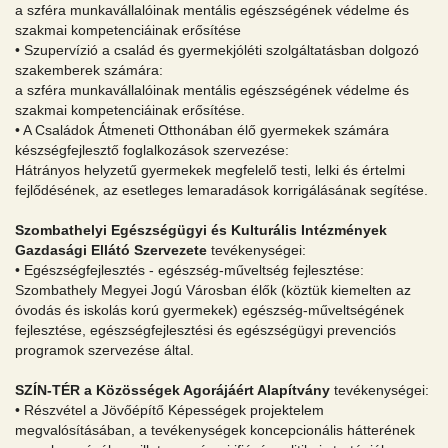
a szféra munkavállalóinak mentális egészségének védelme és
szakmai kompetenciáinak erősítése
• Szupervízió a család és gyermekjóléti szolgáltatásban dolgozó
szakemberek számára:
a szféra munkavállalóinak mentális egészségének védelme és
szakmai kompetenciáinak erősítése.
• A Családok Átmeneti Otthonában élő gyermekek számára
készségfejlesztő foglalkozások szervezése:
Hátrányos helyzetű gyermekek megfelelő testi, lelki és értelmi
fejlődésének, az esetleges lemaradások korrigálásának segítése.
Szombathelyi Egészségügyi és Kulturális Intézmények
Gazdasági Ellátó Szervezete
tevékenységei:
• Egészségfejlesztés - egészség-műveltség fejlesztése:
Szombathely Megyei Jogú Városban élők (köztük kiemelten az
óvodás és iskolás korú gyermekek) egészség-műveltségének
fejlesztése, egészségfejlesztési és egészségügyi prevenciós
programok szervezése által.
SZÍN-TÉR a Közösségek Agorájáért Alapítvány
tevékenységei:
• Részvétel a Jövőépítő Képességek projektelem
megvalósításában, a tevékenységek koncepcionális hátterének