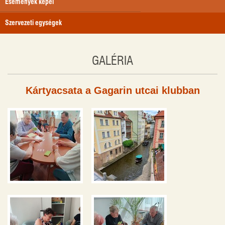
Események képei
Szervezeti egységek
GALÉRIA
Kártyacsata a Gagarin utcai klubban