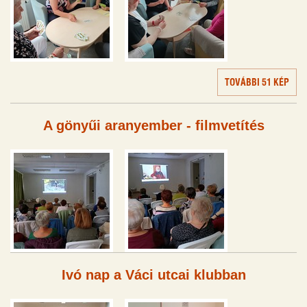
TOVÁBBI 51 KÉP
A gönyűi aranyember - filmvetítés
Ivó nap a Váci utcai klubban