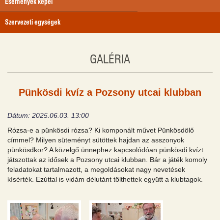
Események képei
Szervezeti egységek
GALÉRIA
Pünkösdi kvíz a Pozsony utcai klubban
Dátum: 2025.06.03. 13:00
Rózsa-e a pünkösdi rózsa? Ki komponált művet Pünkösdölő
címmel? Milyen süteményt sütöttek hajdan az asszonyok
pünkösdkor? A közelgő ünnephez kapcsolódóan pünkösdi kvízt
játszottak az idősek a Pozsony utcai klubban. Bár a játék komoly
feladatokat tartalmazott, a megoldásokat nagy nevetések
kísérték. Ezúttal is vidám délutánt tölthettek együtt a klubtagok.